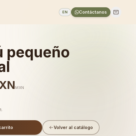
Contáctanos
EN
ú pequeño
al
MXN
MXN
e.
carrito
Volver al catálogo