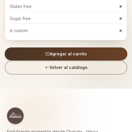
Gluten free
✗
Sugar free
✗
Is custom
✗
Agregar al carrito
Volver al catálogo
Endulzando momentos desde Chapala, Jalisco