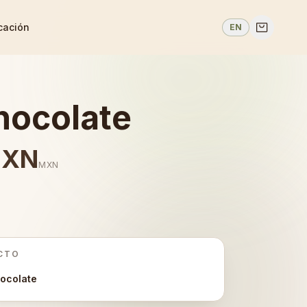
cación
EN
hocolate
MXN
MXN
CTO
ocolate